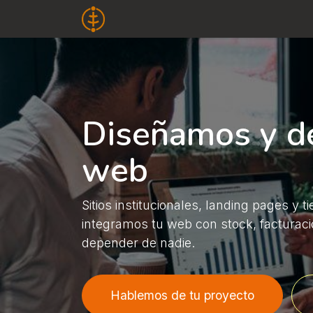
Ir al contenido
La Empresa
Servicios
Odoo
Diseñamos y de
web
Sitios institucionales, landing pages y
integramos tu web con stock, facturaci
depender de nadie.
Hablemos de tu proyecto