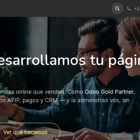
Contáctanos
Noticias Tecnológicas
+5
sarrollamos tu pági
 tiendas online que venden. Como
Odoo Gold Partner
,
ón AFIP, pagos y CRM — y la administrás vos, sin
Ver qué hacemos